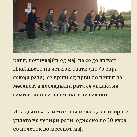
рати, почнувајќи од мај, па се до август.
Плаќањето на четири раати (по 45 евра
секоја рата), се врши од први до петти во
месецот, а последната рата се уплаќа на
самиот ден на почетокот на кампот.
И за дечињата исто така може да се изврши
уплата на четири рати, односно по 30 евра
со почеток во месецот мај.