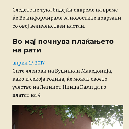
Следете не тука бидејќи одвреме на време
ќе Ве информираме за новостите поврзани
со овој величенствен настан.
Во мај почнува плаќањето
на рати
Posted
април 17, 2017
on
Сите членови на Буџинкан Македонија,
како и секоја година, ќе можат своето
учество на Летниот Нинџа Камп да го
платат на 4