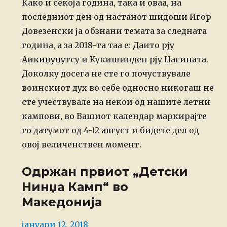
Како и секоја година, така и оваа, на
последниот ден од настанот шидоши Игор
Довезенски ја обзнани темата за следната
година, а за 2018-та таа е: Даито рју
Аикиџуџутсу и Кукишинден рју Нагината.
Доколку досега не сте го почуствувале
воинскиот дух во себе односно никогаш не
сте учествувале на некои од нашите летни
кампови, во Вашиот календар маркирајте
го датумот од 4-12 август и бидете дел од
овој величенствен момент.
Одржан првиот „Детски
Нинџа Камп“ во
Македонија
Posted
јануари 12, 2018