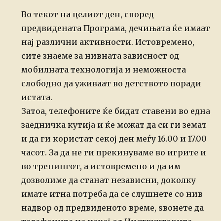
Во текот на целиот ден, според
предвидената Програма, дечињата ќе имаат
нај различни активности. Истовремено,
сите знаеме за нивната зависност од
мобилната технологија и неможноста
слободно да уживаат во детството поради
истата.
Затоа, телефоните ќе бидат ставени во една
заедничка кутија и ќе можат да си ги земат
и да ги користат секој ден меѓу 16.00 и 17.00
часот. За да не ги прекинуваме во игрите и
во тренингот, а истовремено и да им
дозволиме да станат независни, доколку
имате итна потреба да се слушнете со нив
надвор од предвиденото време, ѕвонете да