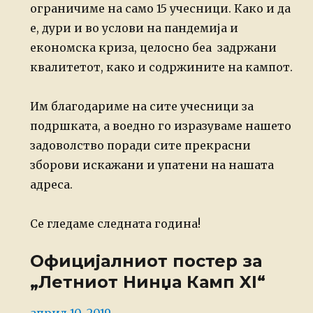
ограничиме на само 15 учесници. Како и да
е, дури и во услови на пандемија и
економска криза, целосно беа задржани
квалитетот, како и содржините на кампот.
Им благодариме на сите учесници за
подршката, а воедно го изразуваме нашето
задоволство поради сите прекрасни
зборови искажани и упатени на нашата
адреса.
Се гледаме следната година!
Официјалниот постер за
„Летниот Нинџа Камп XI“
Posted
април 10, 2019