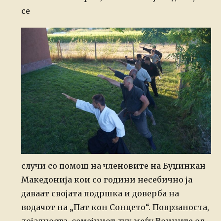
се
случи со помош на членовите на Буџинкан
Македонија кои со години несебично ја
даваат својата подршка и доверба на
водачот на „Пат кон Сонцето“. Поврзаноста,
лојалноста, семејниот дух меѓу Воините од