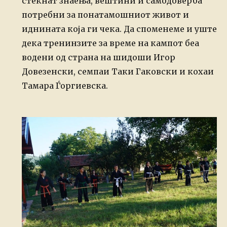
стекнат знаења, вештини и самодоверба
потребни за понатамошниот живот и
иднината која ги чека. Да споменеме и уште
дека тренинзите за време на кампот беа
водени од страна на шидоши Игор
Довезенски, семпаи Таки Гаковски и кохаи
Тамара Ѓоргиевска.