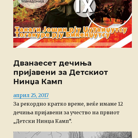
Дванаесет дечиња
пријавени за Детскиот
Нинџа Камп
Posted
април 25, 2017
on
За рекордно кратко време, веќе имаме 12
дечиња пријавени за учество на првиот
„Детски Нинџа Камп“.