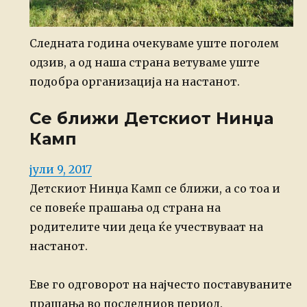
Следната година очекуваме уште поголем
одзив, а од наша страна ветуваме уште
подобра организација на настанот.
Се ближи Детскиот Нинџа
Камп
Posted
јули 9, 2017
on
Детскиот Нинџа Камп се ближи, а со тоа и
се повеќе прашања од страна на
родителите чии деца ќе учествуваат на
настанот.
Еве го одговорот на најчесто поставуваните
прашања во последниов период.