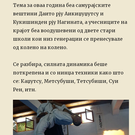
Тема за оваа година беа самурајските
вештини Даито рју Аикиџуџутсу и
Кукишинден рју Нагината, а учесниците на
крајот беа воодушевени од двете стари
школи кои низ генерации се пренесувале
од колено на колено.
Се разбира, силната динамика беше
поткрепена и со нинџа техники како што
се: Каџутсу, Метсубуши, Тетсубиши, Суи
Рен, итн.