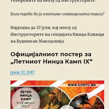
телефоните на некој од Инструкторите.
Кога треба да ја платиме семинарската такса?
Најдоцна до 27 јули, кај некој од
Инструкторите на секцијата Нинџа Клинци
на Буџинкан Македонија.
Официјалниот постер за
„Летниот Нинџа Камп IX“
Posted
јуни 27, 2017
on