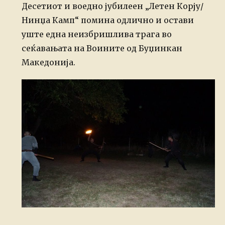
on
Десетиот и воедно јубилеен „Летен Корју/
Нинџа Камп“ помина одлично и остави
уште една неизбришлива трага во
сеќавањата на Воините од Буџинкан
Македонија.