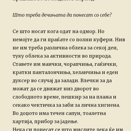
Што треба дечињата да понесат со себе?
Се што носат кога одат на одмор. Но
немојте да ги праќате со полни куфери. Нив
не им треба различна облека за секој ден,
туку облека за активности во природа.
Ставете им маички, чорапчиња, гаќички,
кратки панталончиња, хеланчиња и еден
дуксер во случај да залади. Влечки за да
можат да се движат низ дворот во
слободното време, пешкир за на плажа и
секако чектичка за заби за лична хигиена.
Во доџото има течен сапун, тоалетна
хартија, прибор за јадење.
Нека си понесат се што мислите дека ќе им