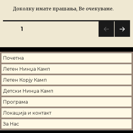
Доколку имате прашања, Ве очекуваме.
Навигација
PAGE
1
NEXT
на
PAG
E
написи
Почетна
Летен Нинџа Камп
Летен Корју Камп
Детски Нинџа Камп
Програма
Локација и контакт
За Нас