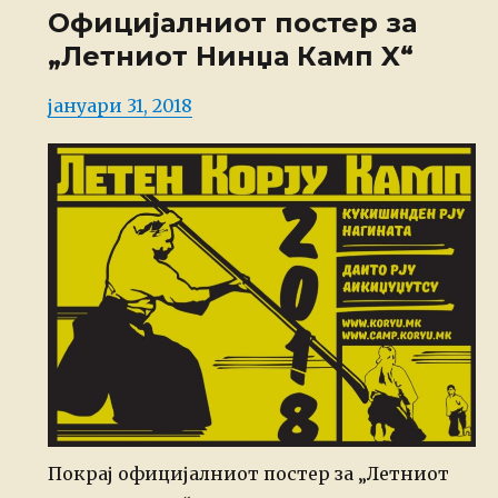
Официјалниот постер за
„Летниот Нинџа Камп X“
Posted
јануари 31, 2018
on
Покрај официјалниот постер за „Летниот