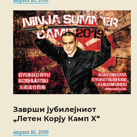
on
Заврши јубилејниот
„Летен Корју Камп X“
Posted
април 10, 2019