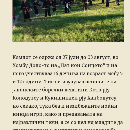
Кампот се одржа од 27 јули до 03 август, во
Хомбу Доџо-то на „Пат кон Сонцето“ и на
него учествуваа 16 дечиња на возраст меѓу 5
и 12 години. Тие ги изучуваа основите на
јапонските боречки вештини Кото рју
Копоџутсу и Кукишинден рју Ханбоџутсу,
но секако, тука беа и незибежните ноќни
нинџа игри, како и предавањата на
најразлични теми, а се со цел најмладите да