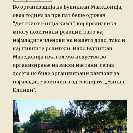
on
Во организација на Буџинкан Македонија,
оваа година за прв пат беше одржан
“Детскиот Нинџа Камп“, кој предизвика
многу позитивни реакции како кај
најмладите членови на нашето доџо, така и
кај нивните родители. Иако Буџинкан
Македонија има големо искуство во
организирање на вакви настани, сепак
досега не биле организирани кампови за
најмладите воинчиња од секцијата „Нинџа
Клинци“.