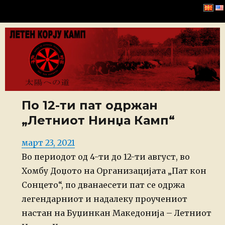
Bujinkan Macedonia
По 12-ти пат одржан
„Летниот Нинџа Камп“
Posted
март 23, 2021
on
Во периодот од 4-ти до 12-ти август, во
Хомбу Доџото на Организацијата „Пат кон
Сонцето“, по дванаесети пат се одржа
легендарниот и надалеку проучениот
настан на Буџинкан Македонија – Летниот