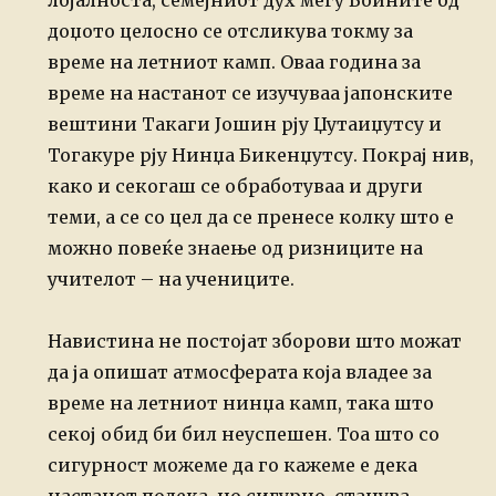
доџото целосно се отсликува токму за
време на летниот камп. Оваа година за
време на настанот се изучуваа јапонските
вештини Такаги Јошин рју Џутаиџутсу и
Тогакуре рју Нинџа Бикенџутсу. Покрај нив,
како и секогаш се обработуваа и други
теми, а се со цел да се пренесе колку што е
можно повеќе знаење од ризниците на
учителот – на учениците.
Навистина не постојат зборови што можат
да ја опишат атмосферата која владее за
време на летниот нинџа камп, така што
секој обид би бил неуспешен. Тоа што со
сигурност можеме да го кажеме е дека
настанот полека, но сигурно, станува