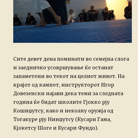
Сите девет дена поминати во семејна слога
и заедничко усовршување ќе останат
запаметени во текот на целиот живот. На
крајот од кампот, инструкторот Игор
Довезенски најави дека теми за следната
година ќе бидат школите Гјокко рју
Кошиџутсу, како и неколку оружја од
Тогакуре рју Нинџутсу (Кусари Гама,
Кјокетсу Шоге и Кусари Фундо).