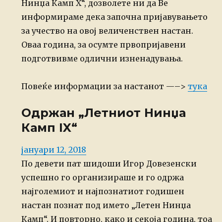
Нинџа Камп X“, дозволете ни да Ве
информираме дека започна пријавувањето
за учество на овој величенствен настан.
Оваа година, за осумте првопријавени
подготвивме одлични изненадувања.
Повеќе информации за настанот —–>
тука
Одржан „Летниот Нинџа
Камп IX“
Posted
јануари 12, 2018
on
По девети пат шидоши Игор Довезенски
успешно го организираше и го одржа
најголемиот и најпознатиот годишен
настан познат под името „Летен Нинџа
Камп“. И повторно, како и секоја година, тоа